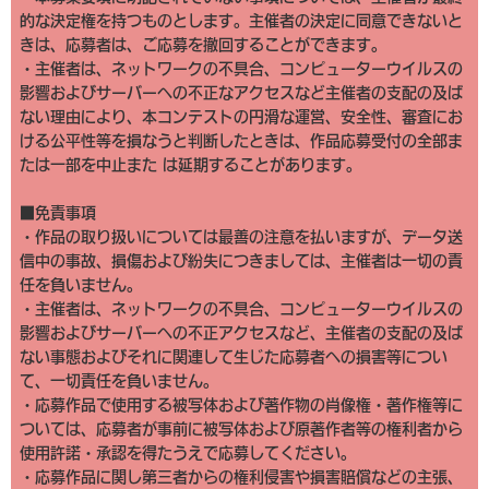
的な決定権を持つものとします。主催者の決定に同意できないと
きは、応募者は、ご応募を撤回することができます。
・主催者は、ネットワークの不具合、コンピューターウイルスの
影響およびサーバーへの不正なアクセスなど主催者の支配の及ば
ない理由により、本コンテストの円滑な運営、安全性、審査にお
ける公平性等を損なうと判断したときは、作品応募受付の全部ま
たは一部を中止また は延期することがあります。
■免責事項
・作品の取り扱いについては最善の注意を払いますが、データ送
信中の事故、損傷および紛失につきましては、主催者は一切の責
任を負いません。
・主催者は、ネットワークの不具合、コンピューターウイルスの
影響およびサーバーへの不正アクセスなど、主催者の支配の及ば
ない事態およびそれに関連して生じた応募者への損害等につい
て、一切責任を負いません。
・応募作品で使用する被写体および著作物の肖像権・著作権等に
ついては、応募者が事前に被写体および原著作者等の権利者から
使用許諾・承認を得たうえで応募してください。
・応募作品に関し第三者からの権利侵害や損害賠償などの主張、