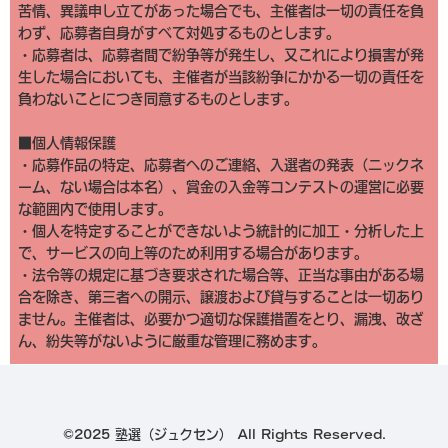
苦情、異議申し立てがあった場合でも、主催者は一切の責任を負
わず、応募者自身がすべて対処するものとします。
・応募者は、応募者間で紛争等が発生し、又これにより損害が発
生した場合においても、主催者が当該紛争にかかる一切の責任を
負わないことにつき同意するものとします。
■個人情報保護
・応募作品の特定、応募者へのご連絡、入選者の発表（ニックネ
ーム、ない場合は本名）、賞金の入金等コンテストの運営に必要
な範囲内で使用します。
・個人を特定することができないよう統計的に加工・分析した上
で、サービスの向上等のため利用する場合があります。
・法令等の規定に基づき要求された場合等、正当な事由がある場
合を除き、第三者への開示、譲渡および貸与することは一切あり
ません。主催者は、必要かつ適切な保護措置をとり、漏洩、改ざ
ん、紛失等がないように厳重な管理に務めます。
©2025 塾選（ジュクセン） All Rights Reserved.