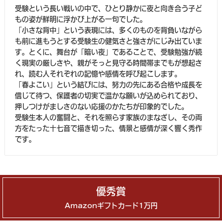
受験という長い戦いの中で、ひとり静かに夜と向き合う子ど
もの姿が鮮明に浮かび上がる一句でした。
「小さな背中」という表現には、多くのものを背負いながら
も前に進もうとする受験生の健気さと強さがにじみ出ていま
す。とくに、舞台が「暗い夜」であることで、受験勉強が続
く現実の厳しさや、親がそっと見守る時間帯までもが想起さ
れ、読む人それぞれの記憶や感情を呼び起こします。
「春よこい」という結びには、努力の先にある合格や成長を
信じて待つ、保護者の切実で温かな願いが込められており、
押しつけがましさのない応援のかたちが印象的でした。
受験生本人の奮闘と、それを照らす家族のまなざし、その両
方をたった十七音で描き切った、情景と感情が深く響く秀作
です。
優秀賞
Amazonギフトカード1万円